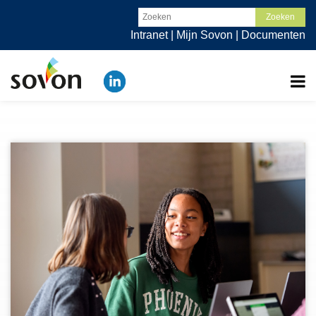
Intranet
|
Mijn Sovon
|
Documenten
Actueel
Organisatie
Werken bij
Scholen
Ouders
Contact