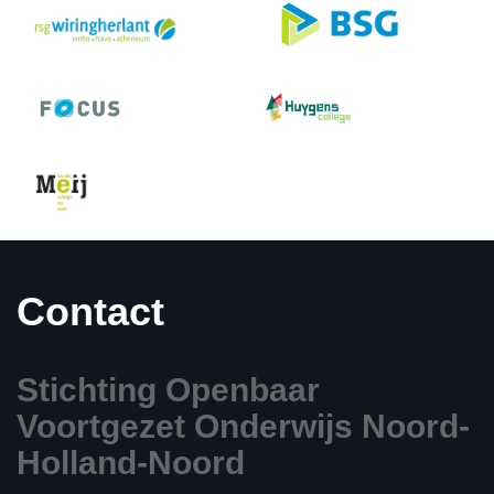
Contact
Stichting Openbaar
Voortgezet Onderwijs Noord-
Holland-Noord