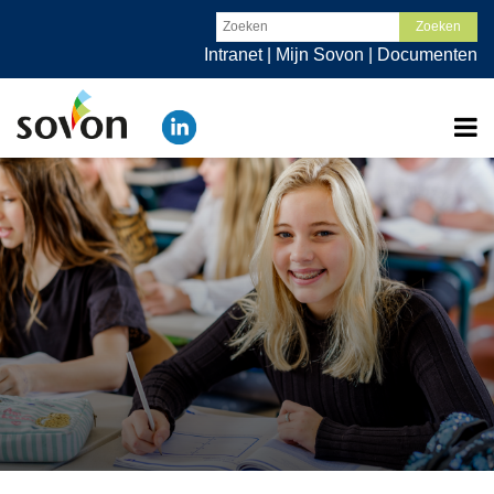
Intranet
|
Mijn Sovon
|
Documenten
Actueel
Organisatie
Werken bij
Scholen
Ouders
Contact