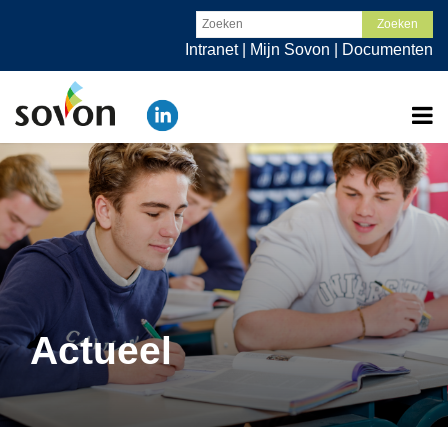
Intranet
|
Mijn Sovon
|
Documenten
Actueel
Organisatie
Werken bij
Scholen
Ouders
Contact
Actueel